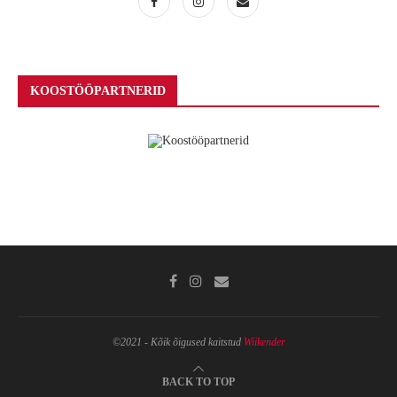
KOOSTÖÖPARTNERID
©2021 - Kõik õigused kaitstud
Wiikender
BACK TO TOP