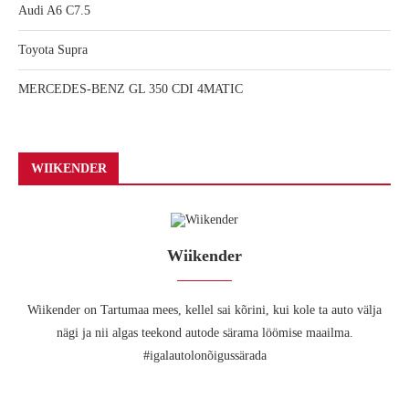
Audi A6 C7.5
Toyota Supra
MERCEDES-BENZ GL 350 CDI 4MATIC
WIIKENDER
Wiikender
Wiikender on Tartumaa mees, kellel sai kõrini, kui kole ta auto välja
nägi ja nii algas teekond autode särama löömise maailma.
#igalautolonõigussärada