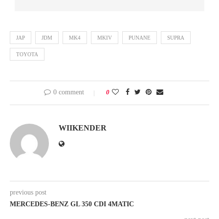
JAP
JDM
MK4
MKIV
PUNANE
SUPRA
TOYOTA
0 comment
0
WIIKENDER
previous post
MERCEDES-BENZ GL 350 CDI 4MATIC