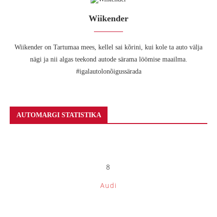
Wiikender
Wiikender on Tartumaa mees, kellel sai kõrini, kui kole ta auto välja
nägi ja nii algas teekond autode särama löömise maailma.
#igalautolonõigussärada
AUTOMARGI STATISTIKA
8
Audi