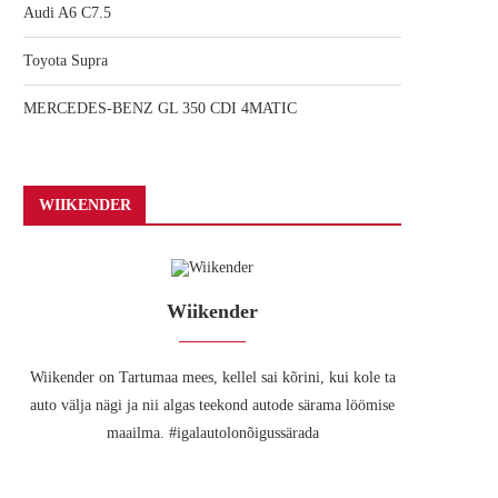
Audi A6 C7.5
Toyota Supra
MERCEDES-BENZ GL 350 CDI 4MATIC
WIIKENDER
Wiikender
Wiikender on Tartumaa mees, kellel sai kõrini, kui kole ta
auto välja nägi ja nii algas teekond autode särama löömise
maailma. #igalautolonõigussärada