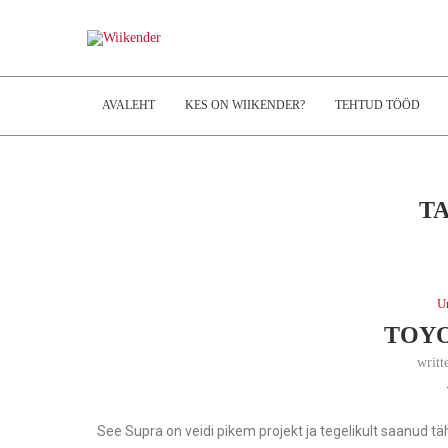
AVALEHT
KES ON WIIKENDER?
TEHTUD TÖÖD
T
U
TOYO
writt
See Supra on veidi pikem projekt ja tegelikult saanud t