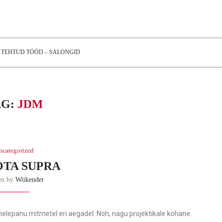
TEHTUD TÖÖD – SALONGID
AG:
JDM
ncategorized
TA SUPRA
en by
Wiikender
ähelepanu mitmetel eri aegadel. Noh, nagu projektikale kohane.