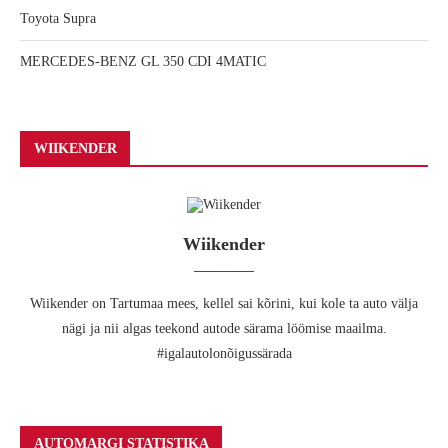
Toyota Supra
MERCEDES-BENZ GL 350 CDI 4MATIC
WIIKENDER
Wiikender
Wiikender on Tartumaa mees, kellel sai kõrini, kui kole ta auto välja
nägi ja nii algas teekond autode särama löömise maailma.
#igalautolonõigussärada
AUTOMARGI STATISTIKA