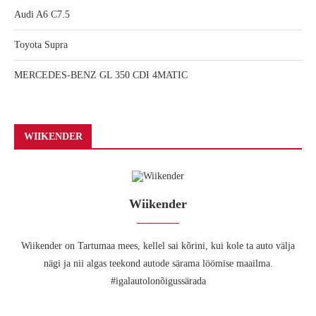
Audi A6 C7.5
Toyota Supra
MERCEDES-BENZ GL 350 CDI 4MATIC
WIIKENDER
Wiikender
Wiikender on Tartumaa mees, kellel sai kõrini, kui kole ta auto välja
nägi ja nii algas teekond autode särama löömise maailma.
#igalautolonõigussärada