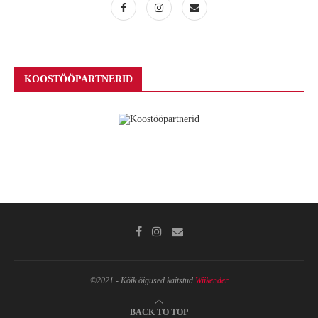
KOOSTÖÖPARTNERID
©2021 - Kõik õigused kaitstud
Wiikender
BACK TO TOP