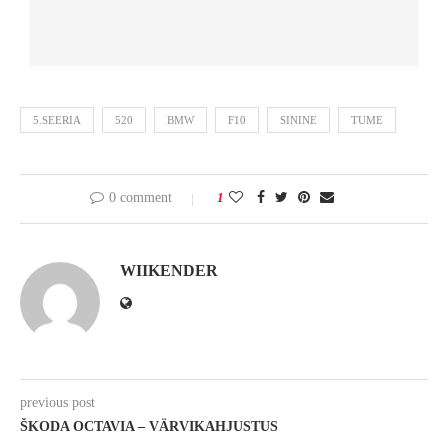
5.SEERIA
520
BMW
F10
SININE
TUME
0 comment
1
WIIKENDER
previous post
ŠKODA OCTAVIA – VÄRVIKAHJUSTUS