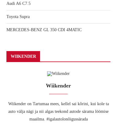
Audi A6 C7.5
Toyota Supra
MERCEDES-BENZ GL 350 CDI 4MATIC
WIIKENDER
Wiikender
Wiikender on Tartumaa mees, kellel sai kõrini, kui kole ta
auto välja nägi ja nii algas teekond autode särama löömise
maailma. #igalautolonõigussärada