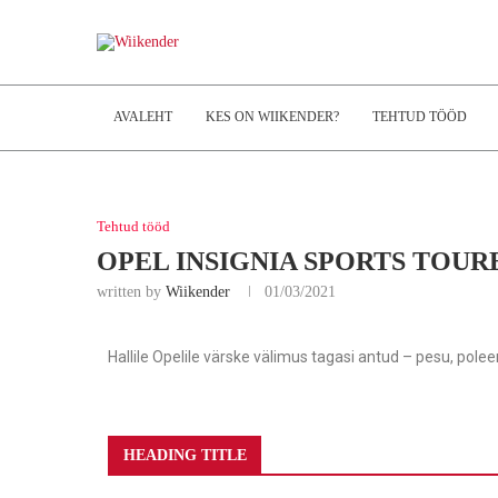
AVALEHT
KES ON WIIKENDER?
TEHTUD TÖÖD
Tehtud tööd
OPEL INSIGNIA SPORTS TOURE
written by
Wiikender
01/03/2021
Hallile Opelile värske välimus tagasi antud – pesu, poleer
HEADING TITLE