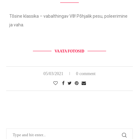
Tõsine klassika – vabalthingav V8! Põhjalik pesu, poleerimine
ja vaha.
VAATA FOTOSID
05/03/2021
0 comment