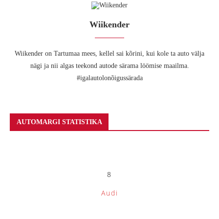
Wiikender
Wiikender on Tartumaa mees, kellel sai kõrini, kui kole ta auto välja
nägi ja nii algas teekond autode särama löömise maailma.
#igalautolonõigussärada
AUTOMARGI STATISTIKA
8
Audi