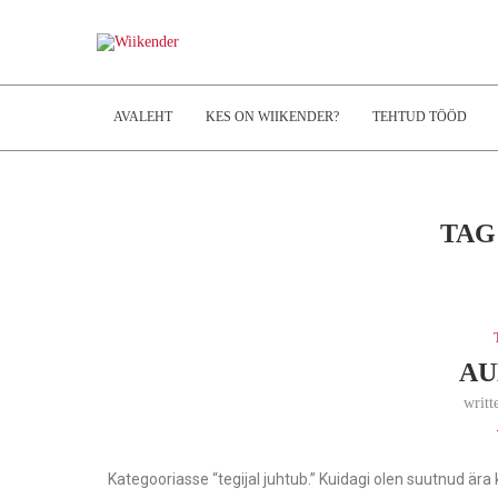
AVALEHT
KES ON WIIKENDER?
TEHTUD TÖÖD
TAG
AU
writt
Kategooriasse “tegijal juhtub.” Kuidagi olen suutnud ära