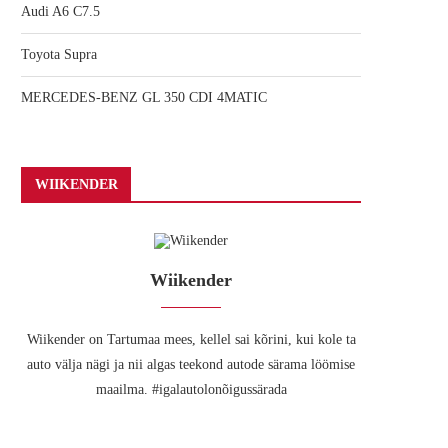
Audi A6 C7.5
Toyota Supra
MERCEDES-BENZ GL 350 CDI 4MATIC
WIIKENDER
Wiikender
Wiikender on Tartumaa mees, kellel sai kõrini, kui kole ta
auto välja nägi ja nii algas teekond autode särama löömise
maailma. #igalautolonõigussärada