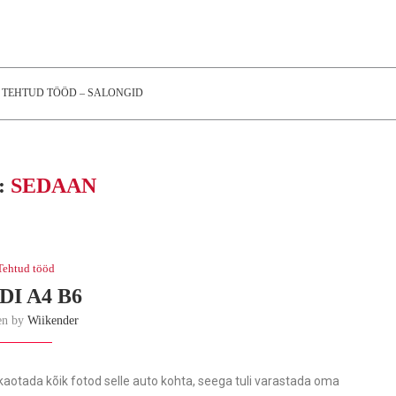
TEHTUD TÖÖD – SALONGID
:
SEDAAN
Tehtud tööd
DI A4 B6
en by
Wiikender
 kaotada kõik fotod selle auto kohta, seega tuli varastada oma