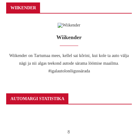
WIIKENDER
Wiikender
Wiikender on Tartumaa mees, kellel sai kõrini, kui kole ta auto välja
nägi ja nii algas teekond autode särama löömise maailma.
#igalautolonõigussärada
AUTOMARGI STATISTIKA
8