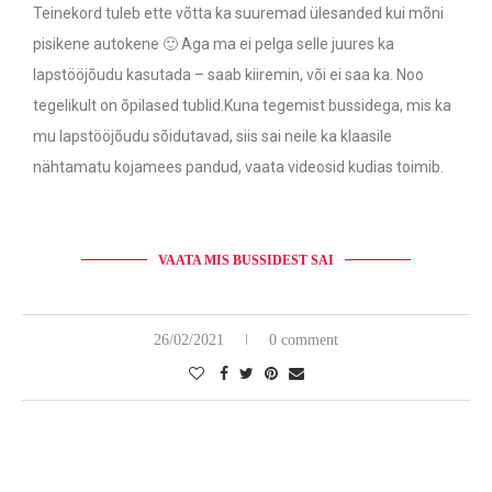
Teinekord tuleb ette võtta ka suuremad ülesanded kui mõni
pisikene autokene 🙂 Aga ma ei pelga selle juures ka
lapstööjõudu kasutada – saab kiiremin, või ei saa ka. Noo
tegelikult on õpilased tublid.Kuna tegemist bussidega, mis ka
mu lapstööjõudu sõidutavad, siis sai neile ka klaasile
nähtamatu kojamees pandud, vaata videosid kudias toimib.
VAATA MIS BUSSIDEST SAI
26/02/2021
0 comment