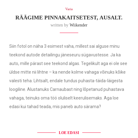
Varia
RÄÄGIME PINNAKAITSETEST, AUSALT.
written by
Wiikender
Siin fotol on näha 3 esimest vaha, millest sai alguse minu
teekond autode detailingu jäneseuru sügavustesse. Ja ka
auto, mille pärast see teekond algas. Tegelikult aga ei ole see
üldse mitte nii lihtne – ka nende kolme vahaga võinuks kõike
valesti teha. Lihtsalt, endale tundus puhasta-täida-läigesta
loogiline. Alustanuks Carnaubast ning lõpetanud puhastava
vahaga, teinuks oma töö oluliselt keerulisemaks. Aga loe
edasi kui tahad teada, mis paneb auto särama?
LOE EDASI