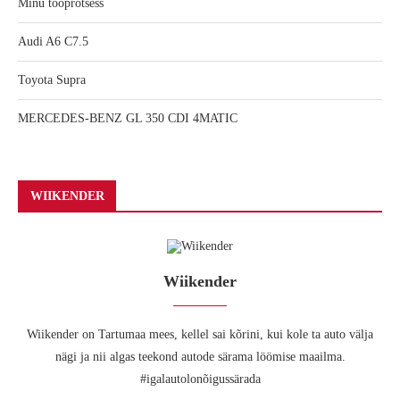
Minu tööprotsess
Audi A6 C7.5
Toyota Supra
MERCEDES-BENZ GL 350 CDI 4MATIC
WIIKENDER
Wiikender
Wiikender on Tartumaa mees, kellel sai kõrini, kui kole ta auto välja
nägi ja nii algas teekond autode särama löömise maailma.
#igalautolonõigussärada