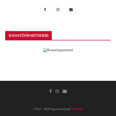
KOOSTÖÖPARTNERID
©2021 - Kõik õigused kaitstud
Wiikender