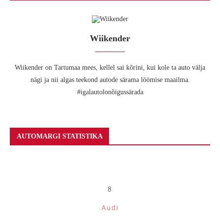
Wiikender
Wiikender on Tartumaa mees, kellel sai kõrini, kui kole ta auto välja
nägi ja nii algas teekond autode särama löömise maailma.
#igalautolonõigussärada
AUTOMARGI STATISTIKA
8
Audi