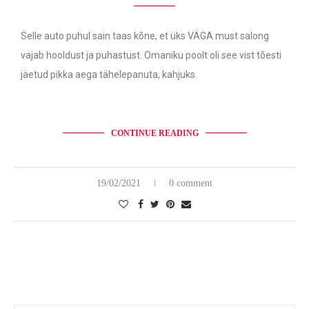
Selle auto puhul sain taas kõne, et üks VÄGA must salong
vajab hooldust ja puhastust. Omaniku poolt oli see vist tõesti
jäetud pikka aega tähelepanuta, kahjuks.
CONTINUE READING
19/02/2021
0 comment