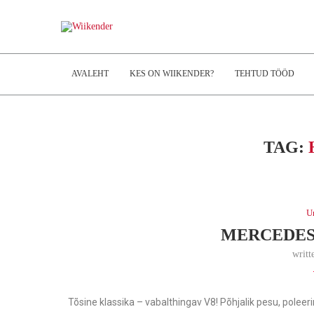
AVALEHT
KES ON WIIKENDER?
TEHTUD TÖÖD
TAG:
U
MERCEDES-
writt
Tõsine klassika – vabalthingav V8! Põhjalik pesu, poleer