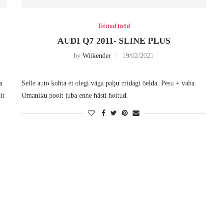
Tehtud tööd
AUDI Q7 2011- SLINE PLUS
by
Wiikender
19/02/2021
a
Selle auto kohta ei olegi väga palju midagi öelda. Pesu + vaha.
lt
Omaniku poolt juba enne hästi hoitud.