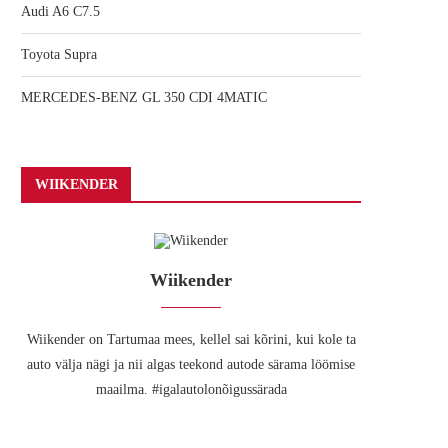
Audi A6 C7.5
Toyota Supra
MERCEDES-BENZ GL 350 CDI 4MATIC
WIIKENDER
Wiikender
Wiikender on Tartumaa mees, kellel sai kõrini, kui kole ta
auto välja nägi ja nii algas teekond autode särama löömise
maailma. #igalautolonõigussärada