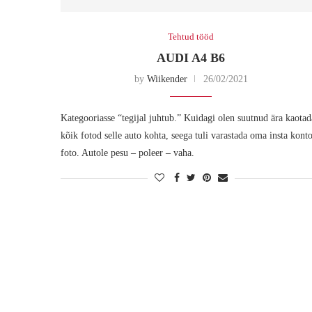
Tehtud tööd
AUDI A4 B6
by
Wiikender
26/02/2021
Kategooriasse “tegijal juhtub.” Kuidagi olen suutnud ära kaotad
kõik fotod selle auto kohta, seega tuli varastada oma insta konto
foto. Autole pesu – poleer – vaha.