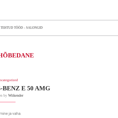
TEHTUD TÖÖD – SALONGID
HÕBEDANE
ncategorized
BENZ E 50 AMG
en by
Wiikender
imine ja vaha.