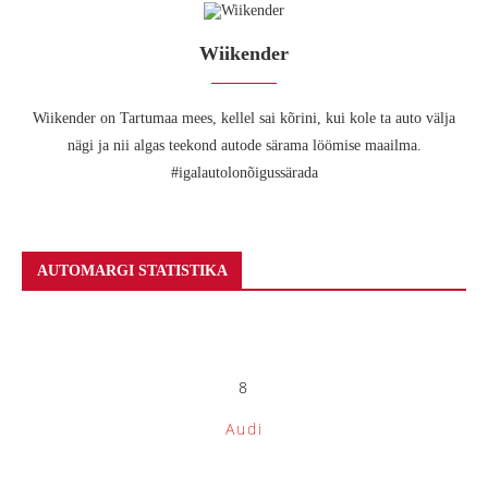
Wiikender
Wiikender on Tartumaa mees, kellel sai kõrini, kui kole ta auto välja
nägi ja nii algas teekond autode särama löömise maailma.
#igalautolonõigussärada
AUTOMARGI STATISTIKA
8
Audi