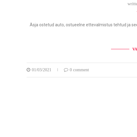
writt
Äsja ostetud auto, ostueelne ettevalmistus tehtud ja se
VA
01/03/2021
0 comment