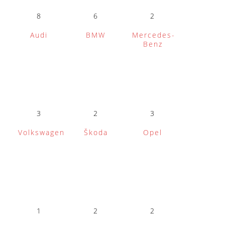
8
6
2
Audi
BMW
Mercedes-
Benz
3
2
3
Volkswagen
Škoda
Opel
1
2
2