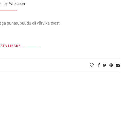
en by
Wiikender
ega puhas, puudu oli värvikaitsest
ATA LISAKS