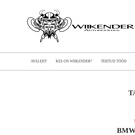
AVALEHT
KES ON WIIKENDER?
TEHTUD TÖÖD
T
BMW 