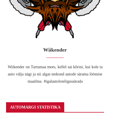
Wiikender
Wiikender on Tartumaa mees, kellel sai kõrini, kui kole ta
auto välja nägi ja nii algas teekond autode särama löömise
maailma. #igalautolonõigussärada
AUTOMARGI STATISTIKA