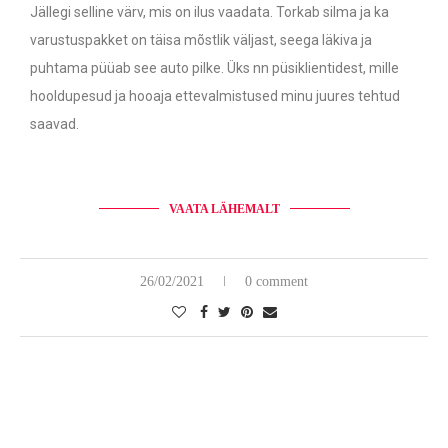
Jällegi selline värv, mis on ilus vaadata. Torkab silma ja ka
varustuspakket on täisa mõstlik väljast, seega läkiva ja
puhtama püüab see auto pilke. Üks nn püsiklientidest, mille
hooldupesud ja hooaja ettevalmistused minu juures tehtud
saavad.
VAATA LÄHEMALT
26/02/2021
0 comment