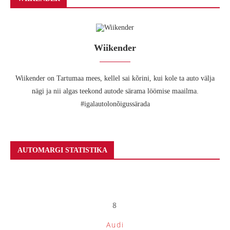
Wiikender
Wiikender on Tartumaa mees, kellel sai kõrini, kui kole ta auto välja
nägi ja nii algas teekond autode särama löömise maailma.
#igalautolonõigussärada
AUTOMARGI STATISTIKA
8
Audi