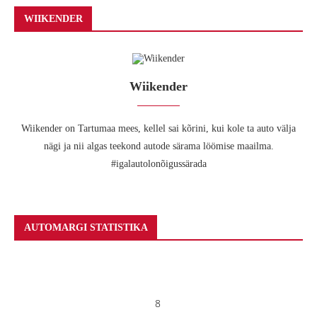
WIIKENDER
Wiikender
Wiikender on Tartumaa mees, kellel sai kõrini, kui kole ta auto välja
nägi ja nii algas teekond autode särama löömise maailma.
#igalautolonõigussärada
AUTOMARGI STATISTIKA
8