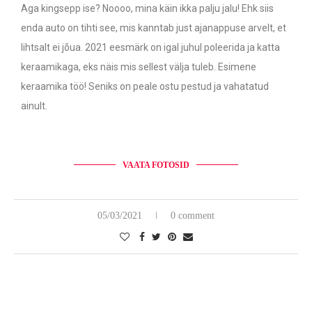
Aga kingsepp ise? Noooo, mina käin ikka palju jalu! Ehk siis
enda auto on tihti see, mis kanntab just ajanappuse arvelt, et
lihtsalt ei jõua. 2021 eesmärk on igal juhul poleerida ja katta
keraamikaga, eks näis mis sellest välja tuleb. Esimene
keraamika töö! Seniks on peale ostu pestud ja vahatatud
ainult.
VAATA FOTOSID
05/03/2021
0 comment