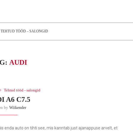
TEHTUD TÖÖD – SALONGID
G:
AUDI
Tehtud tööd - salongid
I A6 C7.5
en by
Wiikender
iis enda auto on tihti see, mis kanntab just ajanappuse arvelt, et