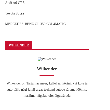
Audi A6 C7.5
Toyota Supra
MERCEDES-BENZ GL 350 CDI 4MATIC
WIIKENDER
Wiikender
Wiikender on Tartumaa mees, kellel sai kõrini, kui kole ta
auto välja nägi ja nii algas teekond autode särama löömise
maailma. #igalautolonõigussärada