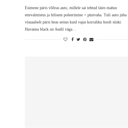
Esimene päris võõras auto, millele sai tehtud täies mahus
ettevalmistus ja hilisem poleerimine + püsivaha. Tuli auto juba
visuaalselt päris heas seisus kuid vajas korraliku hoolt siiski.
Havanna black on Audil väga…