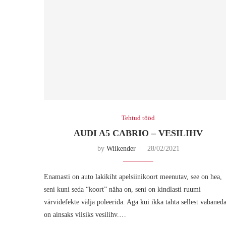
Tehtud tööd
AUDI A5 CABRIO – VESILIHV
by
Wiikender
28/02/2021
Enamasti on auto lakikiht apelsiinikoort meenutav, see on hea,
seni kuni seda “koort” näha on, seni on kindlasti ruumi
värvidefekte välja poleerida. Aga kui ikka tahta sellest vabaned
on ainsaks viisiks vesilihv.…