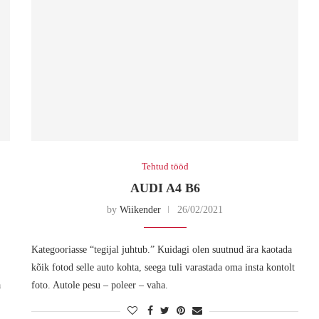
Tehtud tööd
AUDI A4 B6
by
Wiikender
26/02/2021
Kategooriasse “tegijal juhtub.” Kuidagi olen suutnud ära kaotada
kõik fotod selle auto kohta, seega tuli varastada oma insta kontolt
a
foto. Autole pesu – poleer – vaha.