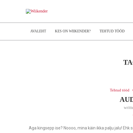
AVALEHT
KES ON WIIKENDER?
TEHTUD TÖÖD
TA
Tehtud tööd
AUD
writt
Aga kingsepp ise? Noooo, mina käin ikka palju jalu! Ehk s