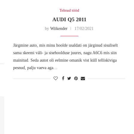
Tehtud tööd
AUDI Q5 2011
by
Wiikender
17/02/2021
Järgmine auto, mis minu hoolde usaldati on järginud sisuliselt
sama skeemi väli- ja sisehoolduse juures, nagu A6C6 mis siin
mainitud. Seda autot oli eelmine omanik vist küll telliskiviga
pesnud, palju vaeva aga…