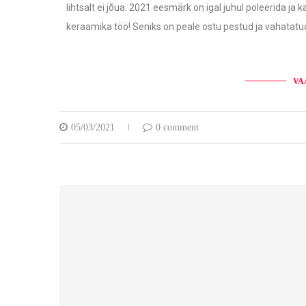
lihtsalt ei jõua. 2021 eesmärk on igal juhul poleerida ja 
keraamika töö! Seniks on peale ostu pestud ja vahatatud
VA
05/03/2021
0 comment