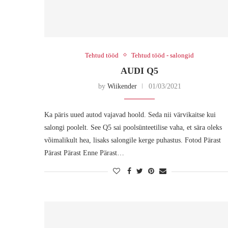
Tehtud tööd
Tehtud tööd - salongid
AUDI Q5
by
Wiikender
01/03/2021
Ka päris uued autod vajavad hoold. Seda nii värvikaitse kui
salongi poolelt. See Q5 sai poolsünteetilise vaha, et sära oleks
võimalikult hea, lisaks salongile kerge puhastus. Fotod Pärast
Pärast Pärast Enne Pärast…