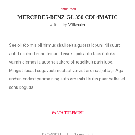
Tehtud tööd
MERCEDES-BENZ GL 350 CDI 4MATIC
written by
Wiikender
See oli töö mis oli hirmus sisuliselt algusest lõpuni. Nii suurt
autot ei olnud enne teinud. Teiseks pidi auto taas õhtuks
valmis olemas ja auto seisukord oli tegelikult päris jube.
Mingist ilusast sügavast mustast värvist ei olnud juttugi. Aga
andsin endast parima ning auto omanikul kulus paar hetke, et
sõnu koguda.
VAATA TULEMUSI
05/03/2021
0 comment