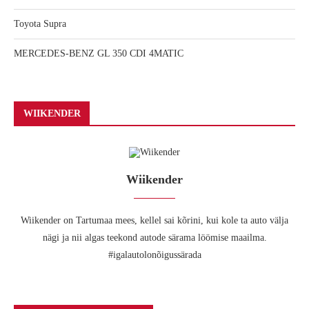
Toyota Supra
MERCEDES-BENZ GL 350 CDI 4MATIC
WIIKENDER
Wiikender
Wiikender on Tartumaa mees, kellel sai kõrini, kui kole ta auto välja
nägi ja nii algas teekond autode särama löömise maailma.
#igalautolonõigussärada