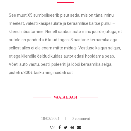
See must X5 sümboliseerib pisut seda, mis on täna, minu
meelest, valesti käsipesulate ja keraamilise kaitse puhul –
kliendi nõustamine. Nimelt saabus auto minu juurde jutuga, et
autole on pandud u 6 kuud tagasi 3 aastane keraamika aga
sellest alles ei ole enam mitte midagi. Vestluse käigus selgus,
et ega kliendile öeldud kuidas autot edasi hooldama peab.
Võeti auto vastu, pesti, poleeriti ja löödi keraamika selga,
pisteti u800€ tasku ning näidati ust.
VAATA EDASI
18/02/2021
0 comment