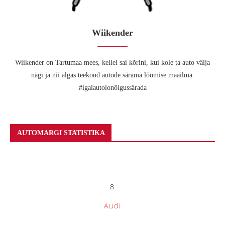
Wiikender
Wiikender on Tartumaa mees, kellel sai kõrini, kui kole ta auto välja
nägi ja nii algas teekond autode särama löömise maailma.
#igalautolonõigussärada
AUTOMARGI STATISTIKA
8
Audi