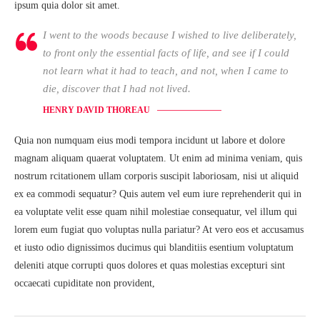
ipsum quia dolor sit amet.
I went to the woods because I wished to live deliberately,
to front only the essential facts of life, and see if I could
not learn what it had to teach, and not, when I came to
die, discover that I had not lived.
HENRY DAVID THOREAU
Quia non numquam eius modi tempora incidunt ut labore et dolore
magnam aliquam quaerat voluptatem. Ut enim ad minima veniam, quis
nostrum rcitationem ullam corporis suscipit laboriosam, nisi ut aliquid
ex ea commodi sequatur? Quis autem vel eum iure reprehenderit qui in
ea voluptate velit esse quam nihil molestiae consequatur, vel illum qui
lorem eum fugiat quo voluptas nulla pariatur? At vero eos et accusamus
et iusto odio dignissimos ducimus qui blanditiis esentium voluptatum
deleniti atque corrupti quos dolores et quas molestias excepturi sint
occaecati cupiditate non provident,